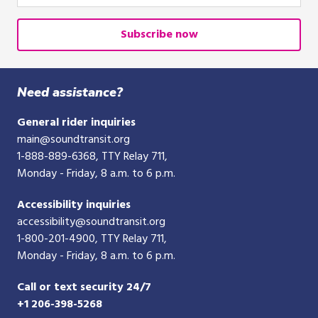
email
or
Subscribe now
10-
digit
phone
Need assistance?
number
General rider inquiries
main@soundtransit.org
1-888-889-6368
, TTY Relay 711,
Monday - Friday, 8 a.m. to 6 p.m.
Accessibility inquiries
accessibility@soundtransit.org
1-800-201-4900
, TTY Relay 711,
Monday - Friday, 8 a.m. to 6 p.m.
Call or text security 24/7
+1 206-398-5268