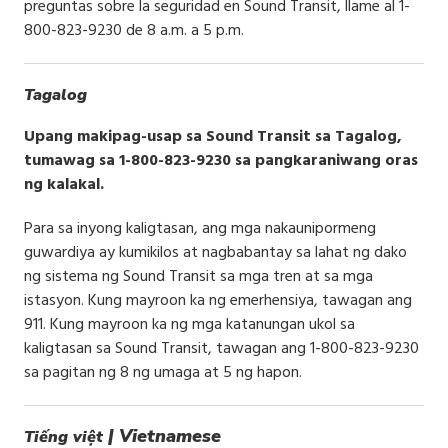
preguntas sobre la seguridad en Sound Transit, llame al 1-
800-823-9230 de 8 a.m. a 5 p.m.
Tagalog
Upang makipag-usap sa Sound Transit sa Tagalog,
tumawag sa 1-800-823-9230 sa pangkaraniwang oras
ng kalakal.
Para sa inyong kaligtasan, ang mga nakaunipormeng
guwardiya ay kumikilos at nagbabantay sa lahat ng dako
ng sistema ng Sound Transit sa mga tren at sa mga
istasyon. Kung mayroon ka ng emerhensiya, tawagan ang
911. Kung mayroon ka ng mga katanungan ukol sa
kaligtasan sa Sound Transit, tawagan ang 1-800-823-9230
sa pagitan ng 8 ng umaga at 5 ng hapon.
| Vietnamese
Tiếng việt