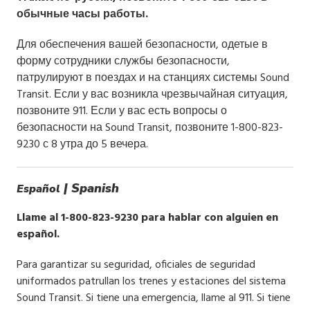
обычные часы работы.
Для обеспечения вашей безопасности, одетые в
форму сотрудники службы безопасности,
патрулируют в поездах и на станциях системы Sound
Transit. Если у вас возникла чрезвычайная ситуация,
позвоните 911. Если у вас есть вопросы о
безопасности на Sound Transit, позвоните 1-800-823-
9230 с 8 утра до 5 вечера.
| Spanish
Español
Llame al 1-800-823-9230 para hablar con alguien en
español.
Para garantizar su seguridad, oficiales de seguridad
uniformados patrullan los trenes y estaciones del sistema
Sound Transit. Si tiene una emergencia, llame al 911. Si tiene